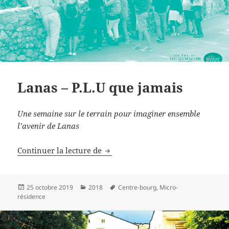
Lanas – P.L.U que jamais
Une semaine sur le terrain pour imaginer ensemble
l’avenir de Lanas
Lanas – P.L.U que jamais
Continuer la lecture de
Publié
Catégories
Mots-
25 octobre 2019
2018
Centre-bourg
,
Micro-
le
clés
résidence