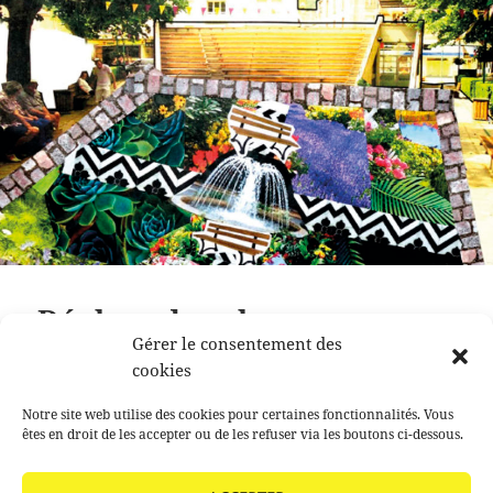
Déplace des places –
Gérer le consentement des
Lamastre
cookies
Étude participative – réaménagement des espaces
Notre site web utilise des cookies pour certaines fonctionnalités. Vous
publics de Lamastre
êtes en droit de les accepter ou de les refuser via les boutons ci-dessous.
Déplace des places – Lamastre
Continuer la lecture de