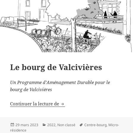
Le bourg de Valcivières
Un Programme d’Aménagement Durable pour le
bourg de Valcivières
Le bourg de Valcivières
Continuer la lecture de
Publié
Catégories
Mots-
29 mars 2023
2022
,
Non classé
Centre-bourg
,
Micro-
le
clés
résidence