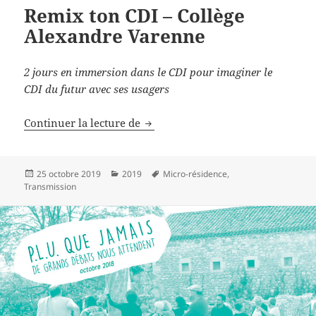
Remix ton CDI – Collège
Alexandre Varenne
2 jours en immersion dans le CDI pour imaginer le
CDI du futur avec ses usagers
Remix ton CDI – Collège Alexand
Continuer la lecture de
Publié
Catégories
Mots-
25 octobre 2019
2019
Micro-résidence
,
le
clés
Transmission