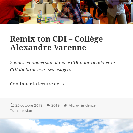
Remix ton CDI – Collège
Alexandre Varenne
2 jours en immersion dans le CDI pour imaginer le
CDI du futur avec ses usagers
Remix ton CDI – Collège Alexand
Continuer la lecture de
Publié
Catégories
Mots-
25 octobre 2019
2019
Micro-résidence
,
le
clés
Transmission