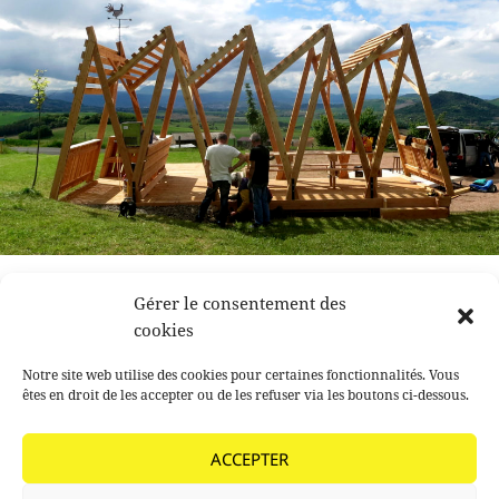
L’école buissonnière #1
Gérer le consentement des
cookies
2017 – Plan d’aménagement et chantier participatif à
Notre site web utilise des cookies pour certaines fonctionnalités. Vous
Montmorin
êtes en droit de les accepter ou de les refuser via les boutons ci-dessous.
L’école buissonnière #1
Continuer la lecture de
ACCEPTER