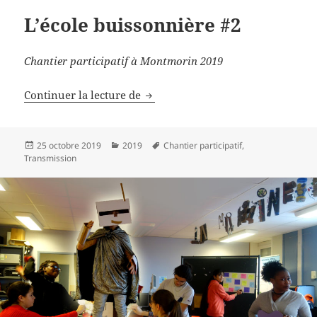
L’école buissonnière #2
Chantier participatif à Montmorin 2019
L’école buissonnière #2
Continuer la lecture de
Publié
Catégories
Mots-
25 octobre 2019
2019
Chantier participatif
,
le
clés
Transmission