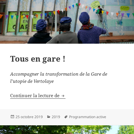
Tous en gare !
Accompagner la transformation de la Gare de
l’utopie de Vertolaye
Tous en gare !
Continuer la lecture de
Publié
Catégories
Mots-
25 octobre 2019
2019
Programmation active
le
clés