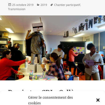
Publié
Catégories
Mots-
25 octobre 2019
2019
Chantier participatif
,
le
clés
Transmission
Remix ton CDI – Collège
Alexandre Varenne
Gérer le consentement des
cookies