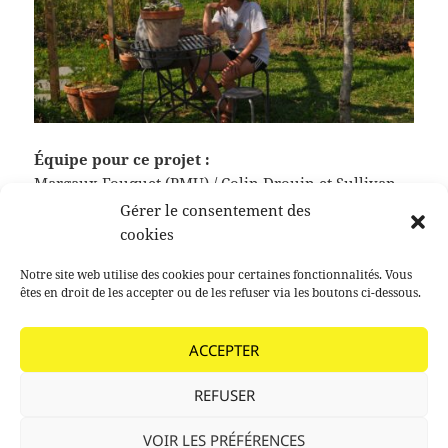
Équipe pour ce projet :
Margaux Fouquet (PMU) / Colin Drouin et Sullivan
Doublet, paysagistes D.E.
Gérer le consentement des
cookies
Notre site web utilise des cookies pour certaines fonctionnalités. Vous
Publié
Auteur
Catégories
5 novembre 2024
agathe paoli
Non classé
êtes en droit de les accepter ou de les refuser via les boutons ci-dessous.
le
Navigation
PRÉCÉDENT
de
ACCEPTER
Formation « Conduire le vivant »
Article
l’article
précédent :
REFUSER
SUIVANT
Des chantiers aux Lococotiers
Article
VOIR LES PRÉFÉRENCES