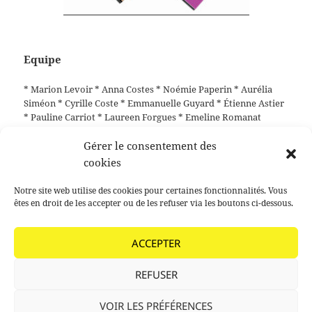
Equipe
* Marion Levoir * Anna Costes * Noémie Paperin * Aurélia
Siméon * Cyrille Coste * Emmanuelle Guyard * Étienne Astier
* Pauline Carriot * Laureen Forgues * Emeline Romanat
Gérer le consentement des
cookies
Publié
Auteur
Catégories
Mots-
25 octobre 2019
agathe paoli
2014
Centre-bourg
,
Notre site web utilise des cookies pour certaines fonctionnalités. Vous
le
clés
Résidence longue
êtes en droit de les accepter ou de les refuser via les boutons ci-dessous.
Navigation
PRÉCÉDENT
de
ACCEPTER
Le Dance Flore
Article
l’article
précédent :
REFUSER
SUIVANT
Déplace des places – Lamastre
Article
VOIR LES PRÉFÉRENCES