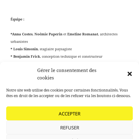
Équipe :
*
Anna Costes
,
Noémie Paperin
et
Emeline Romanat
, architectes
urbanistes
* Louis Simonin
, stagiaire paysagiste
* Benjamin Frick
, conception technique et constructeur
Gérer le consentement des
cookies
Publié
Auteur
Catégories
Mots-
25 octobre 2019
agathe paoli
2018
Centre-bourg
,
Notre site web utilise des cookies pour certaines fonctionnalités. Vous
le
clés
Chantier participatif
êtes en droit de les accepter ou de les refuser via les boutons ci-dessous.
Navigation
PRÉCÉDENT
de
ACCEPTER
La Mécanique du bourg
Article
l’article
précédent :
REFUSER
SUIVANT
Habiter Ambert
Article