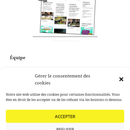
Équipe
*
Anna Costes
,
Noémie Paperin
,
Emeline
Gérer le consentement des
Romanat,
chargées de mission
cookies
*
Cyril
Coste
, architecte charpentier
*
Hélène Péricard
, fabrication de la girouette
Notre site web utilise des cookies pour certaines fonctionnalités. Vous
êtes en droit de les accepter ou de les refuser via les boutons ci-dessous.
Publié
Auteur
Catégories
Mots-
15 octobre 2019
agathe paoli
2017
Chantier
ACCEPTER
le
clés
participatif
,
Transmission
Navigation
REFUSER