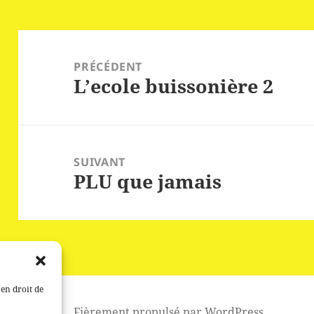
Navigation
de
PRÉCÉDENT
L’ecole buissonière 2
l’article
Article
précédent :
SUIVANT
PLU que jamais
Article
suivant :
 en droit de
Fièrement propulsé par WordPress