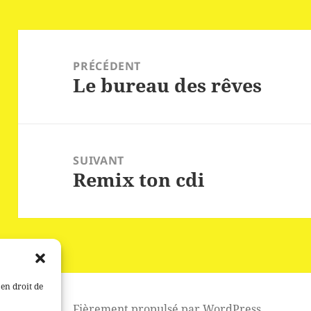
Navigation
de
PRÉCÉDENT
Le bureau des rêves
l’article
Article
précédent :
SUIVANT
Remix ton cdi
Article
suivant :
 en droit de
Fièrement propulsé par WordPress