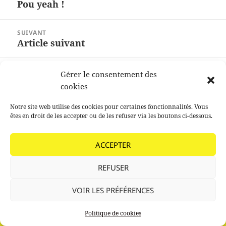
Pou yeah !
Article
l’article
précédent :
SUIVANT
Article suivant
Article
suivant :
Fièrement propulsé par WordPress
Gérer le consentement des
cookies
Notre site web utilise des cookies pour certaines fonctionnalités. Vous
êtes en droit de les accepter ou de les refuser via les boutons ci-dessous.
ACCEPTER
REFUSER
VOIR LES PRÉFÉRENCES
Politique de cookies