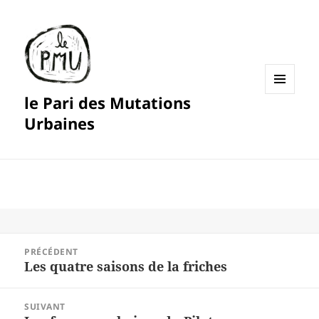
le Pari des Mutations
MENU
ET
Urbaines
WIDGETS
Navigation
PRÉCÉDENT
de
Les quatre saisons de la friches
Article
l’article
précédent :
SUIVANT