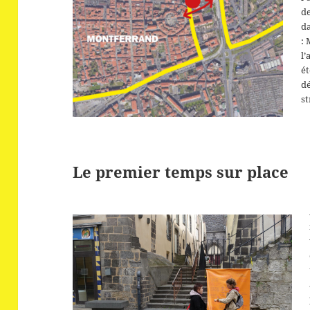
de
da
: 
l’
é
dé
st
Le premier temps sur place