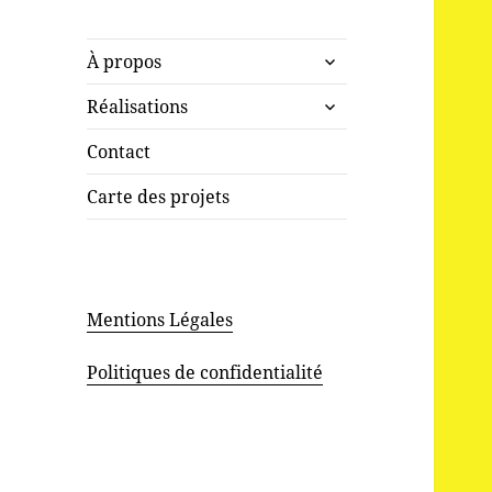
ouvrir
À propos
le
ouvrir
sous-
Réalisations
le
menu
sous-
Contact
menu
Carte des projets
Mentions Légales
Politiques de confidentialité