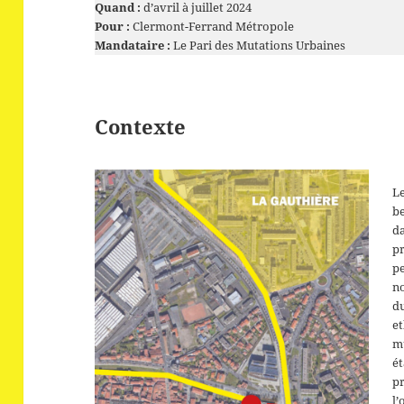
Quand :
d’avril à juillet 2024
Pour :
Clermont-Ferrand Métropole
Mandataire :
Le Pari des Mutations Urbaines
Contexte
Le
be
da
pr
pe
n
du
e
m
ét
pr
l’