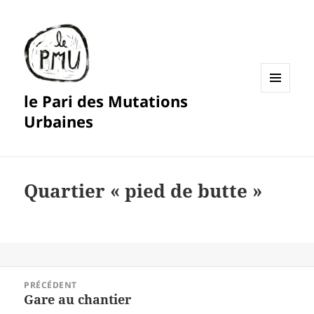
le Pari des Mutations
MENU
ET
Urbaines
WIDGETS
Quartier « pied de butte »
Navigation
PRÉCÉDENT
de
Gare au chantier
Article
l’article