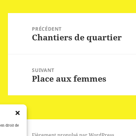
Navigation
de
PRÉCÉDENT
Chantiers de quartier
l’article
Article
précédent :
SUIVANT
Place aux femmes
Article
suivant :
 en droit de
Fièrement propulsé par WordPress