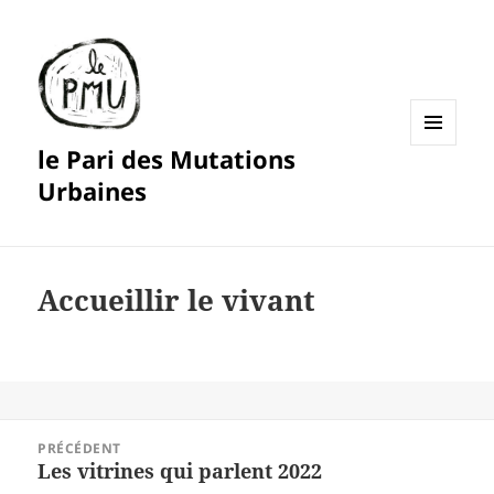
le Pari des Mutations
MENU
ET
Urbaines
WIDGETS
Accueillir le vivant
Navigation
PRÉCÉDENT
de
Les vitrines qui parlent 2022
Article
l’article